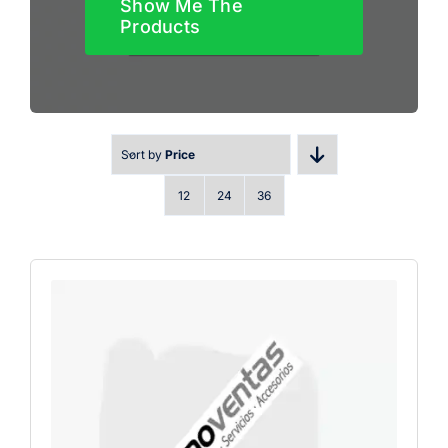
Show Me The
Products
Sort by
Price
12
24
36