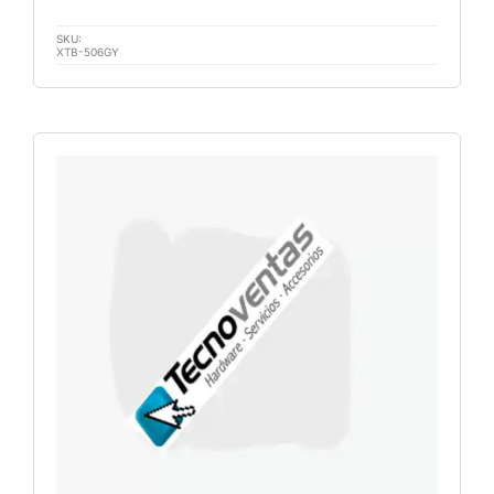
SKU:
XTB-506GY