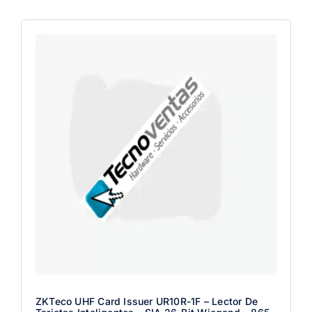
ZKTeco UHF Card Issuer UR10R-1F – Lector De