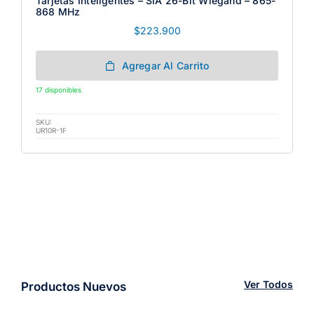
Tarjetas Inteligentes – SIA 26-Bit Wiegand – 865-
868 MHz
$
223.900
Agregar Al Carrito
17 disponibles
SKU:
UR10R-1F
Ver Todos
Productos Nuevos