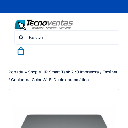
Skip
to
content
Search
for:
Portada
»
Shop
»
HP Smart Tank 720 Impresora / Escáner
/ Copiadora Color Wi-Fi Duplex automático