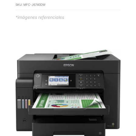
SKU:
MFC-J6740DW
*imágenes referenciales