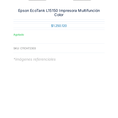
Epson EcoTank L15150 Impresora Multifunción
Color
$
1.250.120
Agotado
SKU:
C11CH72303
*imágenes referenciales