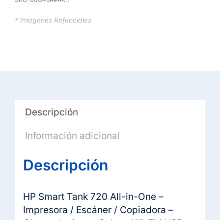
/
Escáner
* Imagenes Refenciales
/
Copiadora
Color
Wi-
Fi
Duplex
Descripción
automático
cantidad
Información adicional
Descripción
HP Smart Tank 720 All-in-One –
Impresora / Escáner / Copiadora –