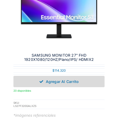
SAMSUNG MONITOR 27″ FHD
1920X1080/120HZ/Plano/IPS/ HDMIX2
$
114.320
Agregar Al Carrito
20 disponibles
SKU:
LS27F320GALXZS
*imágenes referenciales