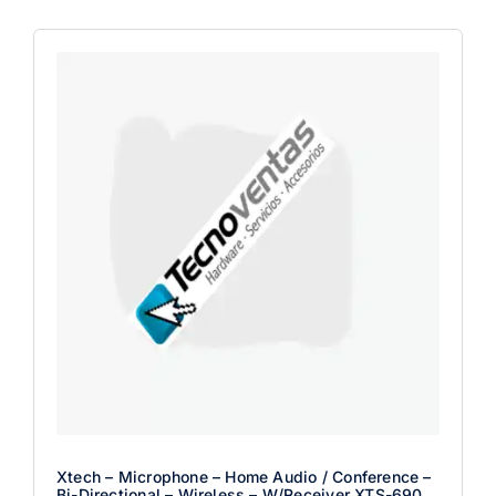
Xtech – Microphone – Home Audio / Conference –
Bi-Directional – Wireless – W/receiver XTS-690