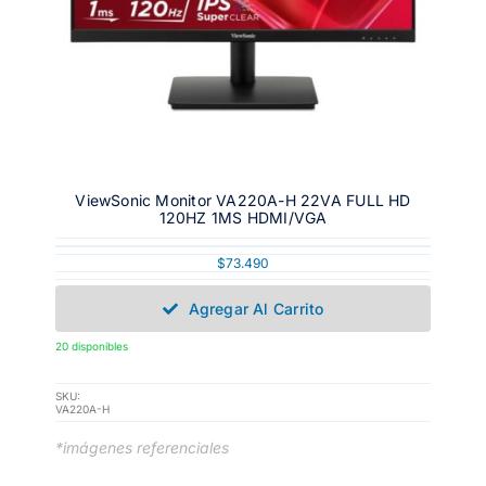
ViewSonic Monitor VA220A-H 22VA FULL HD
120HZ 1MS HDMI/VGA
$
73.490
Agregar Al Carrito
20 disponibles
SKU:
VA220A-H
*imágenes referenciales