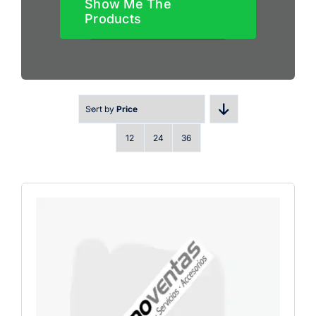
Show Me The
Products
Sort by
Price
12
24
36