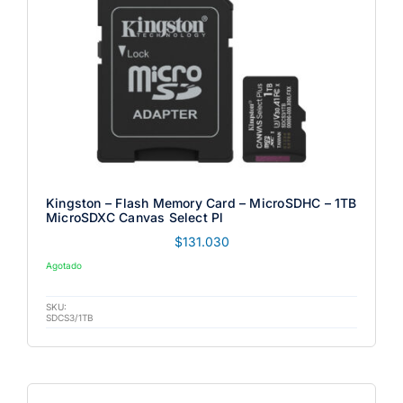
Kingston – Flash Memory Card – MicroSDHC – 1TB
MicroSDXC Canvas Select Pl
$
131.030
Agotado
SKU:
SDCS3/1TB