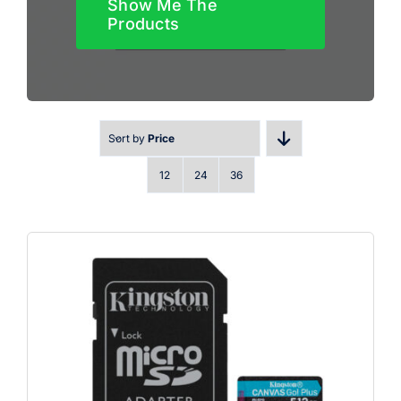
Show Me The
Products
Sort by
Price
12
24
36