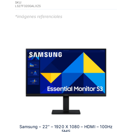
SKU:
LS27F320GALXZS
*imágenes referenciales
Samsung – 22″ – 1920 X 1080 – HDMI – 100Hz
5MS