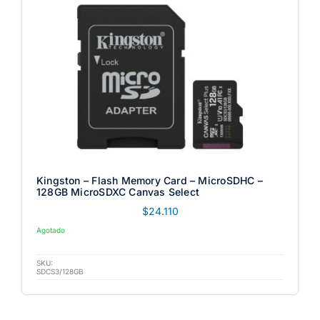
Kingston – Flash Memory Card – MicroSDHC –
128GB MicroSDXC Canvas Select
$
24.110
Agotado
SKU:
SDCS3/128GB