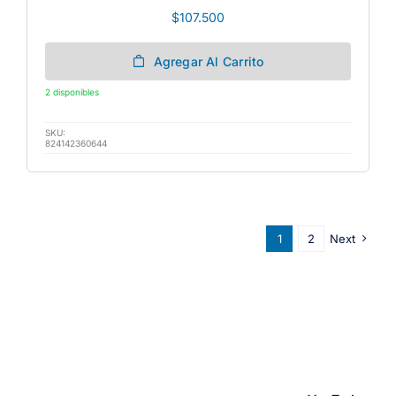
$
107.500
Agregar Al Carrito
2 disponibles
SKU:
824142360644
1
2
Next