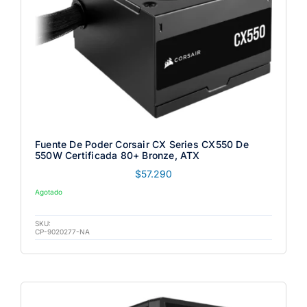
Fuente De Poder Corsair CX Series CX550 De
550W Certificada 80+ Bronze, ATX
$
57.290
Agotado
SKU:
CP-9020277-NA