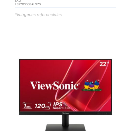
SKU:
LS22D300GALXZS
*imágenes referenciales