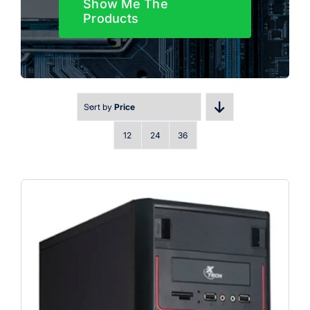
Show Me The
Products
Sort by
Price
12
24
36