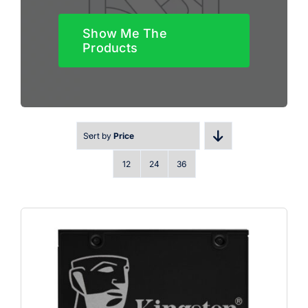
Show Me The
Products
Sort by
Price
12
24
36