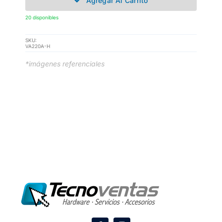
Agregar Al Carrito
20 disponibles
SKU:
VA220A-H
*imágenes referenciales