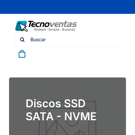
Skip
to
content
Search
for:
Discos SSD
SATA - NVME