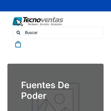
Skip
to
content
Search
for:
Fuentes De
Poder