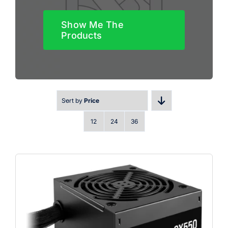
Show Me The
Products
Sort by
Price
12
24
36