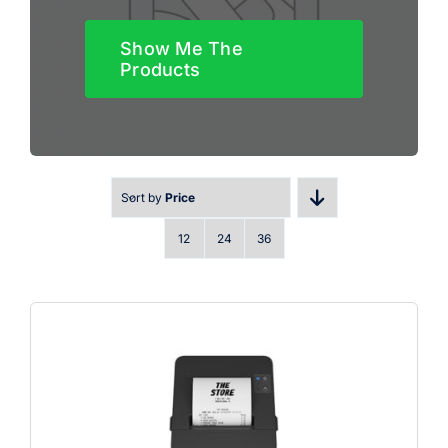
Show Me The
Products
Sort by
Price
12
24
36