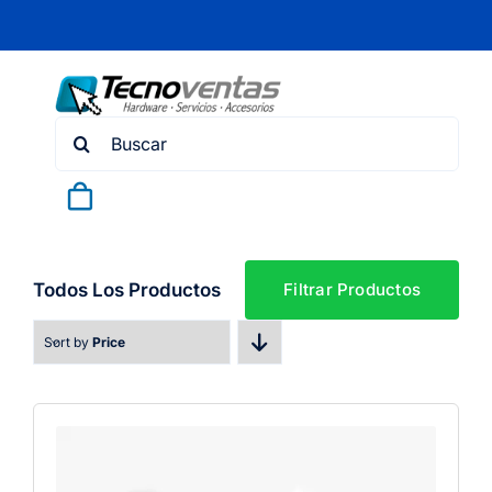
Skip
to
content
Search
for:
Todos Los Productos
Filtrar Productos
Sort by
Price