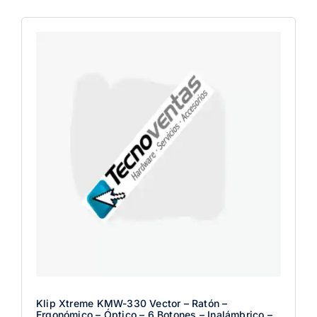
Klip Xtreme KMW-330 Vector – Ratón –
Ergonómico – Óptico – 6 Botones – Inalámbrico –