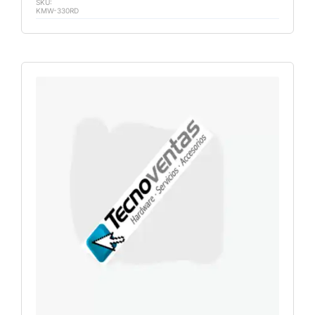
SKU:
KMW-330RD