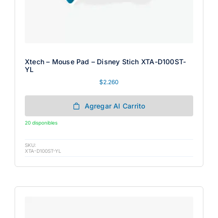
Xtech – Mouse Pad – Disney Stich XTA-D100ST-
YL
$
2.260
Agregar Al Carrito
20 disponibles
SKU:
XTA-D100ST-YL