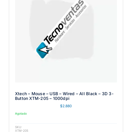
Xtech – Mouse – USB – Wired – All Black – 3D 3-
Button XTM-205 – 1000dpi
$
2.880
Agotado
SKU:
XTM-205