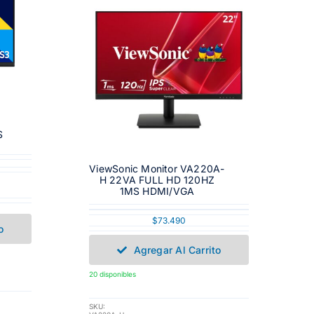
S
ViewSonic Monitor VA220A-
H 22VA FULL HD 120HZ
1MS HDMI/VGA
$
73.490
o
Agregar Al Carrito
20 disponibles
SKU: