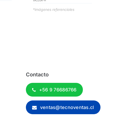
VA220A-H
*imágenes referenciales
Contacto
+56 9 76686766
ventas@tecnoventas.cl