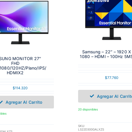
Samsung – 22″ – 1920 X
1080 – HDMI – 100Hz 5M
SUNG MONITOR 27″
FHD
1080/120HZ/Plano/IPS/
HDMIX2
$
77.760
$
114.320
Agregar Al Carrit
Agregar Al Carrito
20 disponibles
ibles
SKU:
LS22D300GALXZS
0GALXZS