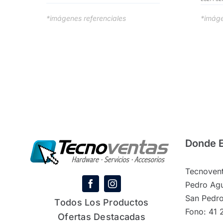
*imáge
*imágenes referenciales
Donde 
Tecnovent
Pedro Agu
San Pedro
Todos Los Productos
Fono: 41 
Ofertas Destacadas