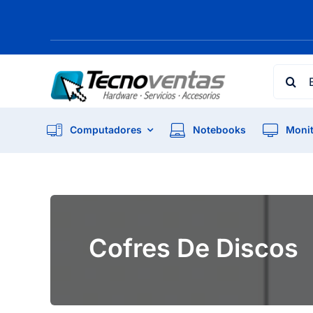
Skip
to
content
Searc
for:
Computadores
Notebooks
Monit
Cofres De Discos