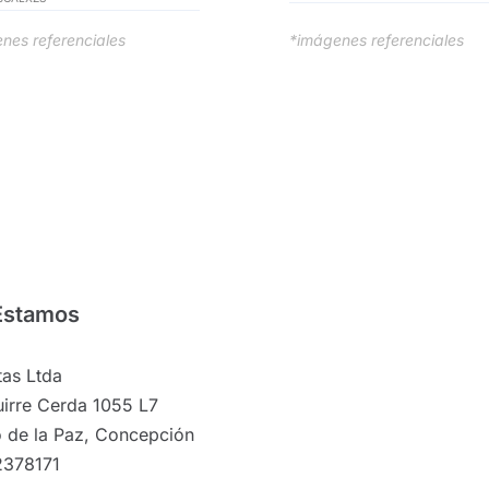
nes referenciales
*imágenes referenciales
Estamos
as Ltda
irre Cerda 1055 L7
 de la Paz, Concepción
2378171