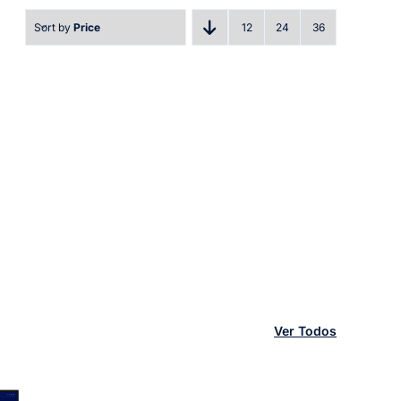
Sort by
Price
12
24
36
Ver Todos