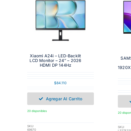
Xiaomi A24i – LED-Backlit
SAM
LCD Monitor – 24″ – 2026
HDMI DP 144Hz
1920X
$
84.110
Agregar Al Carrito
20 disponibles
20 dispon
SKU:
SKU:
69670
LS27F32