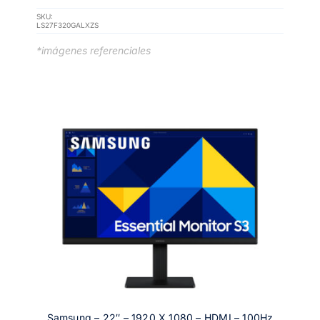
SKU:
LS27F320GALXZS
*imágenes referenciales
Samsung – 22″ – 1920 X 1080 – HDMI – 100Hz