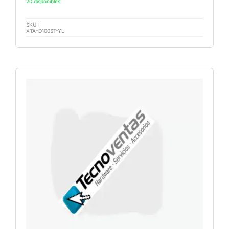
20 disponibles
SKU:
XTA-D100ST-YL