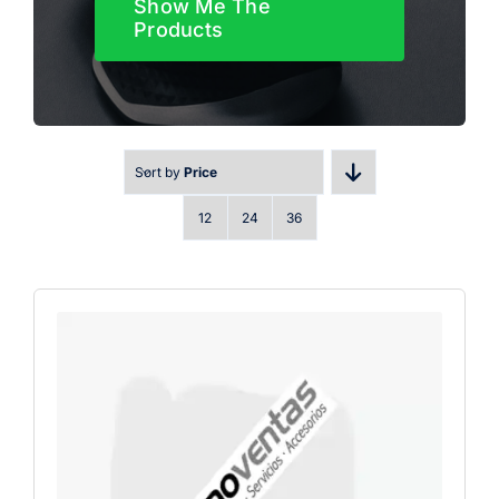
Show Me The
Products
Sort by
Price
12
24
36