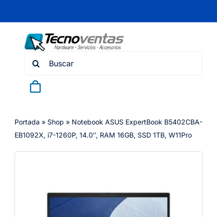
Skip
to
content
Search
for:
Portada
»
Shop
»
Notebook ASUS ExpertBook B5402CBA-
EB1092X, i7-1260P, 14.0″, RAM 16GB, SSD 1TB, W11Pro