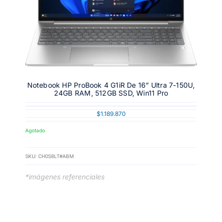
Notebook HP ProBook 4 G1iR De 16” Ultra 7-150U,
24GB RAM, 512GB SSD, Win11 Pro
$
1.189.870
Agotado
SKU:
CH0S8LT#ABM
*imágenes referenciales