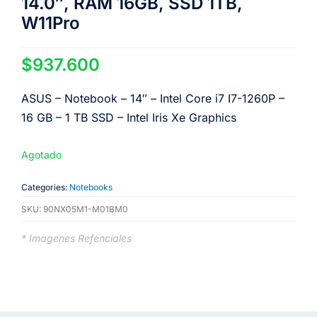
14.0″, RAM 16GB, SSD 1TB,
W11Pro
$
937.600
ASUS – Notebook – 14″ – Intel Core i7 I7-1260P –
16 GB – 1 TB SSD – Intel Iris Xe Graphics
Agotado
Categories:
Notebooks
SKU:
90NX05M1-M01BM0
* Imagenes Refenciales