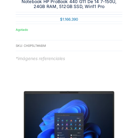
Notebook HP ProBook 440 G11 De 14 7-150U,
24GB RAM, 512GB SSD, Win11 Pro
$
1.166.390
Agotado
SKU:
CH0P5LT#ABM
*imágenes referenciales