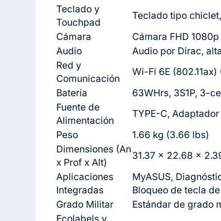
Teclado y
Teclado tipo chiclet
Touchpad
Cámara
Cámara FHD 1080p c
Audio
Audio por Dirac, al
Red y
Wi-Fi 6E (802.11ax)
Comunicación
Batería
63WHrs, 3S1P, 3-ce
Fuente de
TYPE-C, Adaptador 
Alimentación
Peso
1.66 kg (3.66 lbs)
Dimensiones (An
31.37 x 22.68 x 2.39
x Prof x Alt)
Aplicaciones
MyASUS, Diagnóstico 
Integradas
Bloqueo de tecla d
Grado Militar
Estándar de grado 
Ecolabels y