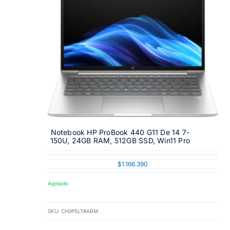
Notebook HP ProBook 440 G11 De 14 7-
150U, 24GB RAM, 512GB SSD, Win11 Pro
$
1.166.390
Agotado
SKU:
CH0P5LT#ABM