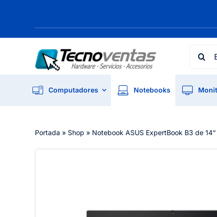
Skip
to
content
Searc
for:
Computadores
Notebooks
Monit
Portada
»
Shop
»
Notebook ASUS ExpertBook B3 de 14“ 