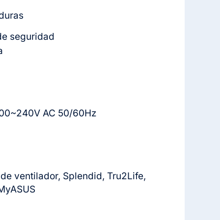
aduras
de seguridad
a
: 100~240V AC 50/60Hz
de ventilador, Splendid, Tru2Life,
a MyASUS