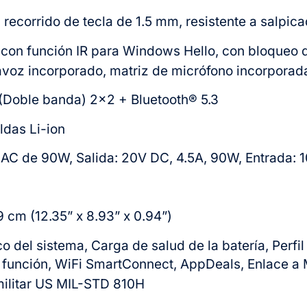
, recorrido de tecla de 1.5 mm, resistente a salpic
on función IR para Windows Hello, con bloqueo 
tavoz incorporado, matriz de micrófono incorporad
 (Doble banda) 2×2 + Bluetooth® 5.3
ldas Li-ion
AC de 90W, Salida: 20V DC, 4.5A, 90W, Entrada
 cm (12.35” x 8.93” x 0.94”)
del sistema, Carga de salud de la batería, Perfil 
e función, WiFi SmartConnect, AppDeals, Enlace 
militar US MIL-STD 810H