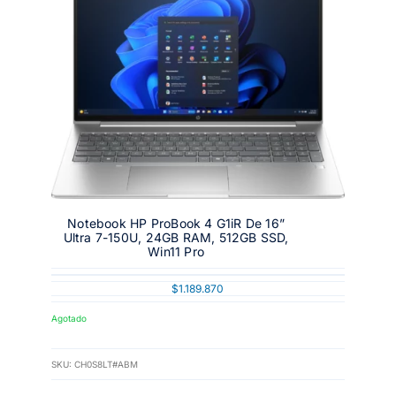
Notebook HP ProBook 4 G1iR De 16”
Ultra 7-150U, 24GB RAM, 512GB SSD,
Win11 Pro
$
1.189.870
Agotado
SKU:
CH0S8LT#ABM