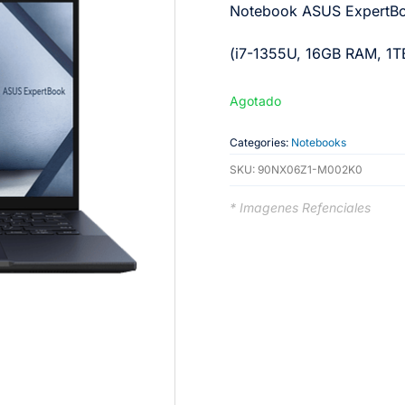
Notebook ASUS ExpertBo
(i7-1355U, 16GB RAM, 1T
Agotado
Categories:
Notebooks
SKU:
90NX06Z1-M002K0
* Imagenes Refenciales