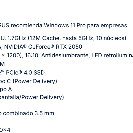
SUS recomienda Windows 11 Pro para empresas
5U, 1.7GHz (12M Cache, hasta 5GHz, 10 núcleos)
s, NVIDIA® GeForce® RTX 2050
x 1200), 16:10, Antideslumbrante, LED retroilumi
MM
™ PCIe® 4.0 SSD
po C (Power Delivery)
ipo A
pantalla/Power Delivery)
io combinado 3.5 mm
.0×4