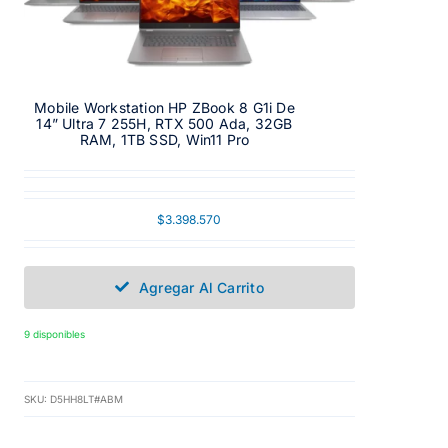
Mobile Workstation HP ZBook 8 G1i De
14” Ultra 7 255H, RTX 500 Ada, 32GB
RAM, 1TB SSD, Win11 Pro
$
3.398.570
Agregar Al Carrito
9 disponibles
SKU:
D5HH8LT#ABM