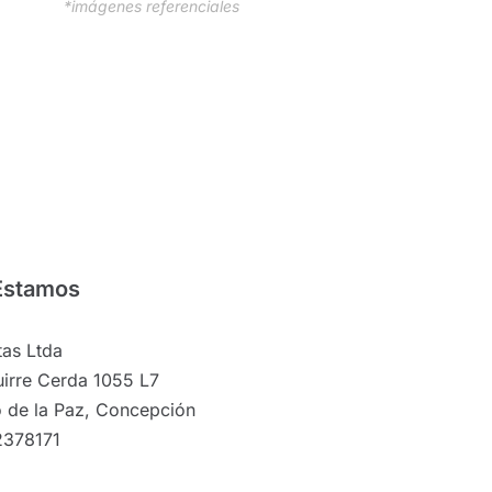
*imágenes referenciales
Estamos
as Ltda
irre Cerda 1055 L7
 de la Paz, Concepción
2378171