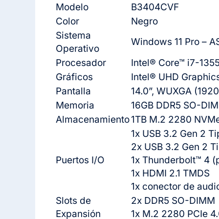
Modelo
B3404CVF
Color
Negro
Sistema
Windows 11 Pro – A
Operativo
Procesador
Intel® Core™ i7-135
Gráficos
Intel® UHD Graphic
Pantalla
14.0”, WUXGA (1920 
Memoria
16GB DDR5 SO-DI
Almacenamiento
1TB M.2 2280 NVMe
1x USB 3.2 Gen 2 Ti
2x USB 3.2 Gen 2 T
Puertos I/O
1x Thunderbolt™ 4 (
1x HDMI 2.1 TMDS
1x conector de aud
Slots de
2x DDR5 SO-DIMM
Expansión
1x M.2 2280 PCIe 4