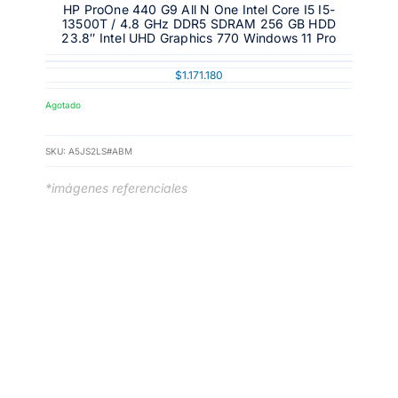
HP ProOne 440 G9 All N One Intel Core I5 I5-
13500T / 4.8 GHz DDR5 SDRAM 256 GB HDD
23.8″ Intel UHD Graphics 770 Windows 11 Pro
$
1.171.180
Agotado
SKU:
A5JS2LS#ABM
*imágenes referenciales