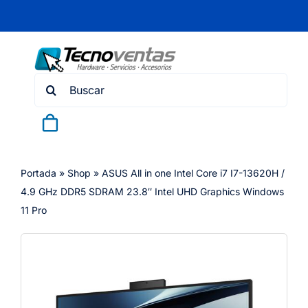
Skip
to
content
Search
for:
Portada
»
Shop
»
ASUS All in one Intel Core i7 I7-13620H /
4.9 GHz DDR5 SDRAM 23.8″ Intel UHD Graphics Windows
11 Pro