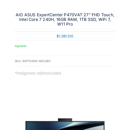
AIO ASUS ExpertCenter P470VAT 27″ FHD Touch,
Intel Core 7 240H, 16GB RAM, 1TB SSD, WiFi 7,
W11 Pro
$
1.391.510
Agotado
SKU:
90PT03W6-M023B0
*imágenes referenciales