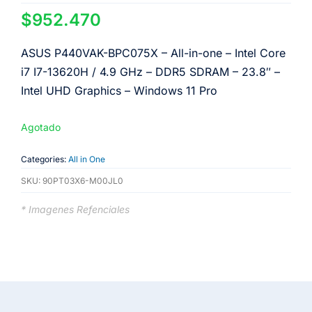
$
952.470
ASUS P440VAK-BPC075X – All-in-one – Intel Core
i7 I7-13620H / 4.9 GHz – DDR5 SDRAM – 23.8″ –
Intel UHD Graphics – Windows 11 Pro
Agotado
Categories:
All in One
SKU:
90PT03X6-M00JL0
* Imagenes Refenciales