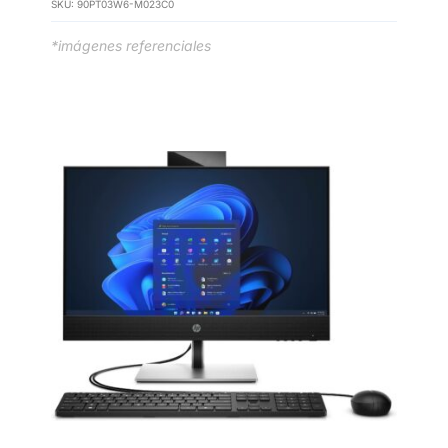
SKU:
90PT03W6-M023C0
*imágenes referenciales