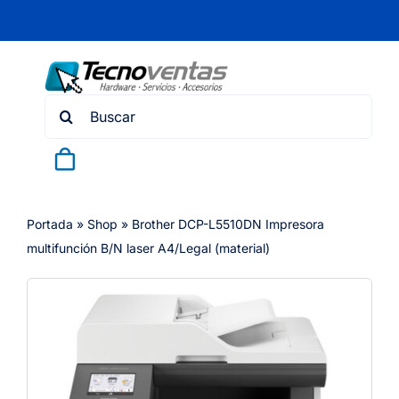
Skip
to
content
Search
for:
Portada
»
Shop
»
Brother DCP-L5510DN Impresora
multifunción B/N laser A4/Legal (material)