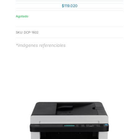
$
119.020
Agotado
SKU:
DCP-1602
*imágenes referenciales