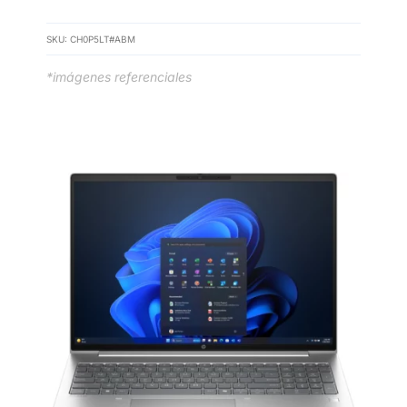
SKU:
CH0P5LT#ABM
*imágenes referenciales