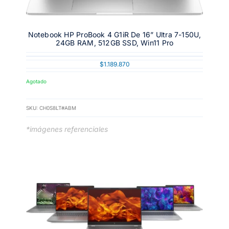
Notebook HP ProBook 4 G1iR De 16” Ultra 7-150U,
24GB RAM, 512GB SSD, Win11 Pro
$
1.189.870
Agotado
SKU:
CH0S8LT#ABM
*imágenes referenciales