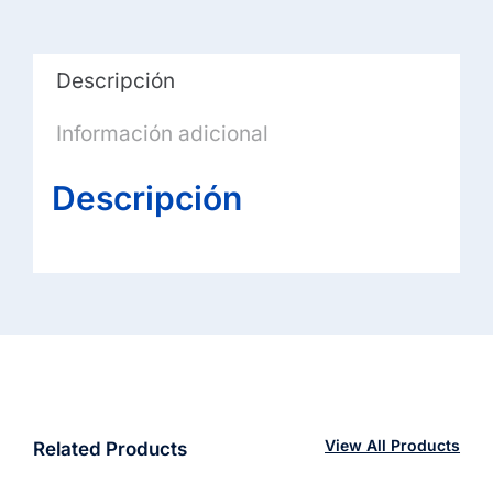
512GB
SSD,
Descripción
Win11
Pro)
Información adicional
cantidad
Descripción
View All Products
Related Products