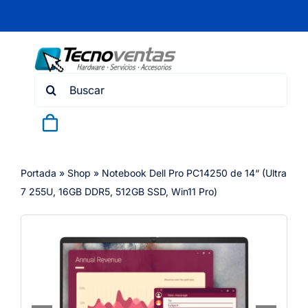
Skip
to
content
Search
for:
Portada
»
Shop
»
Notebook Dell Pro PC14250 de 14“ (Ultra
7 255U, 16GB DDR5, 512GB SSD, Win11 Pro)