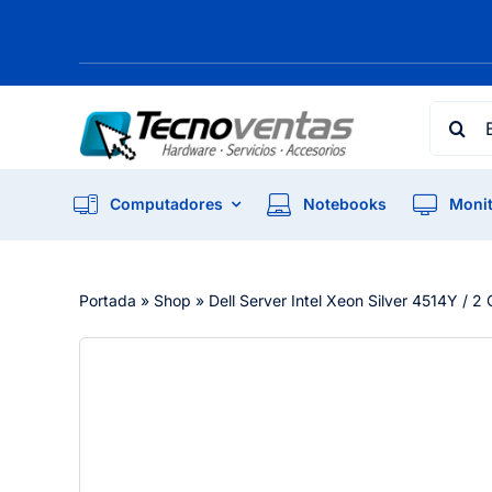
Skip
to
content
Searc
for:
Computadores
Notebooks
Monit
Portada
»
Shop
»
Dell Server Intel Xeon Silver 4514Y /