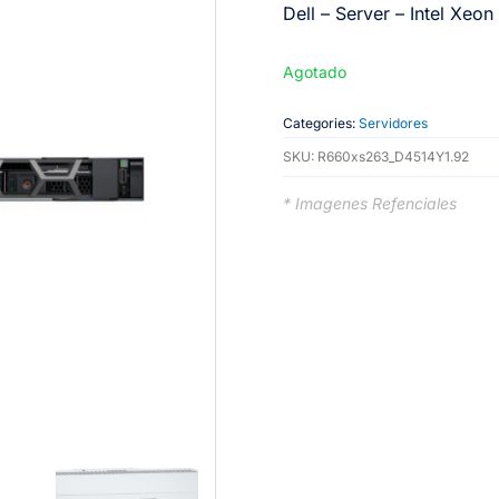
Dell – Server – Intel Xe
Agotado
Categories:
Servidores
SKU:
R660xs263_D4514Y1.92
* Imagenes Refenciales