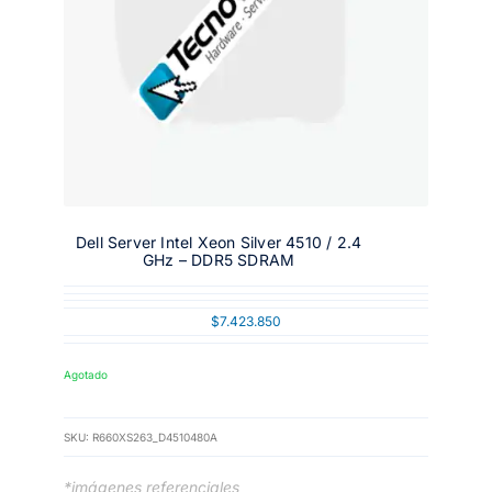
Dell Server Intel Xeon Silver 4510 / 2.4
GHz – DDR5 SDRAM
$
7.423.850
Agotado
SKU:
R660XS263_D4510480A
*imágenes referenciales