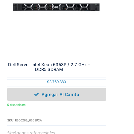
Dell Server Intel Xeon 6353P / 2.7 GHz –
DDR5 SDRAM
$
3.769.880
Agregar Al Carrito
5 disponibles
SKU:
R360263_6353P2A
*imágenes referenciales