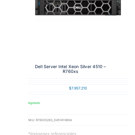
Dell Server Intel Xeon Silver 4510 –
R760xs
$
7.957.210
Agotado
SKU:
R760XS263_D4514Y480A
*imágenes referenciales