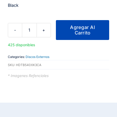
Black
Agregar Al
Carrito
Disco
Duro
425 disponibles
Toshiba
4TB
Categories:
Discos Externos
Externo
SKU:
HDTB540XK3CA
Canvio
Basics
* Imagenes Refenciales
Black
cantidad