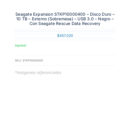
Seagate Expansion STKP10000400 – Disco Duro –
10 TB – Externo (sobremesa) – USB 3.0 – Negro –
Con Seagate Rescue Data Recovery
$
457.020
Agotado
SKU:
STKP10000400
*imágenes referenciales