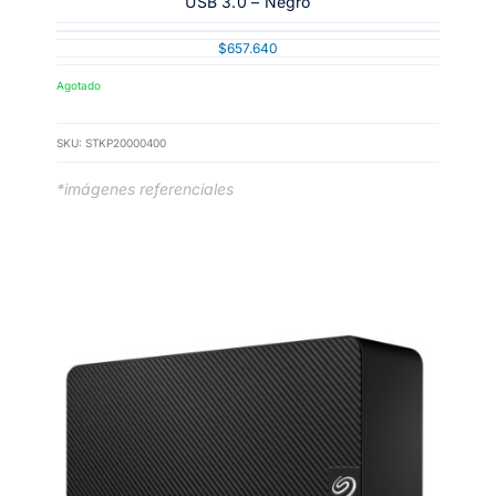
USB 3.0 – Negro
$
657.640
Agotado
SKU:
STKP20000400
*imágenes referenciales