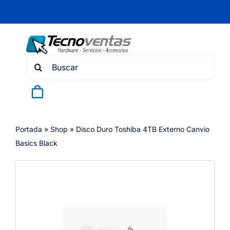
Skip
to
content
Search
for:
Portada
»
Shop
»
Disco Duro Toshiba 4TB Externo Canvio
Basics Black