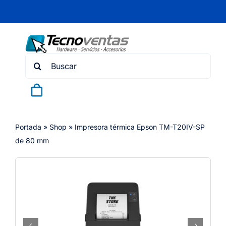
Skip
to
content
Search
for:
Portada
»
Shop
»
Impresora térmica Epson TM-T20IV-SP
de 80 mm