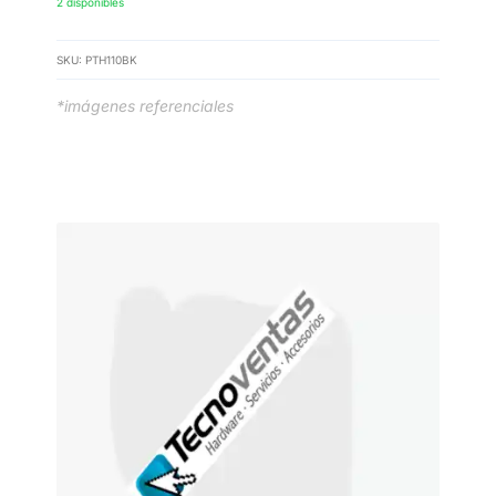
2 disponibles
SKU:
PTH110BK
*imágenes referenciales