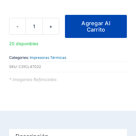
Agregar Al
Carrito
Impresora
térmica
20 disponibles
Epson
TM-
Categories:
Impresoras Térmicas
T20IV-
SKU:
C31CL47022
SP
de
* Imagenes Refenciales
80
mm
cantidad