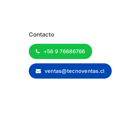
Contacto
+56 9 76686766
ventas@tecnoventas.cl