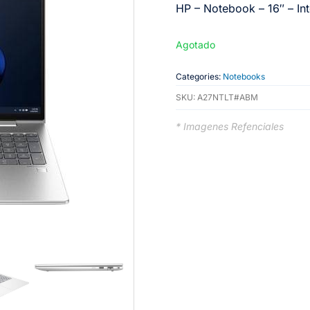
HP – Notebook – 16″ – Int
Agotado
Categories:
Notebooks
SKU:
A27NTLT#ABM
* Imagenes Refenciales