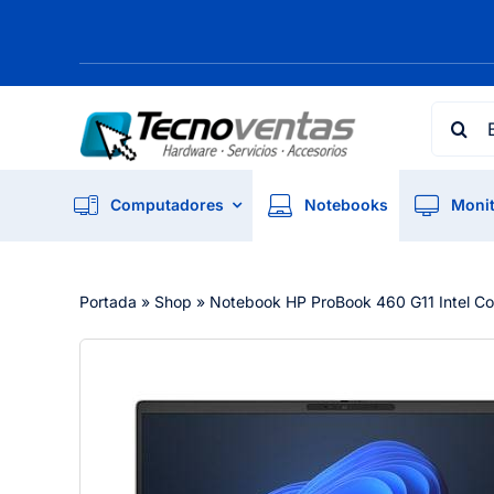
Skip
to
content
Searc
for:
Computadores
Notebooks
Monit
Portada
»
Shop
»
Notebook HP ProBook 460 G11 Intel Cor