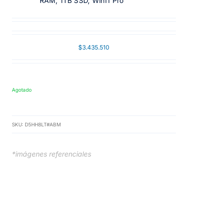
RAM, 1TB SSD, Win11 Pro
$
3.435.510
Agotado
SKU:
D5HH8LT#ABM
*imágenes referenciales