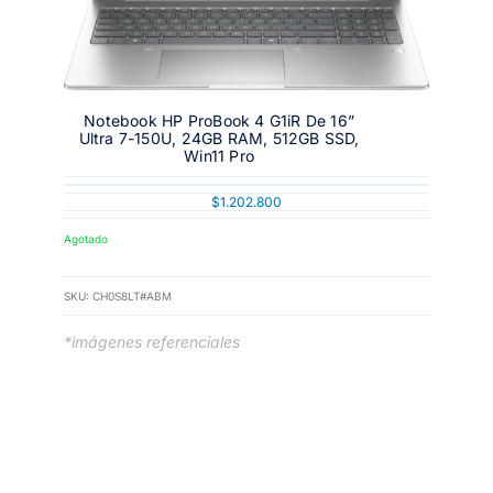
Notebook HP ProBook 4 G1iR De 16”
Ultra 7-150U, 24GB RAM, 512GB SSD,
Win11 Pro
$
1.202.800
Agotado
SKU:
CH0S8LT#ABM
*imágenes referenciales