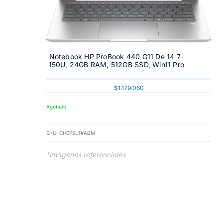
Notebook HP ProBook 440 G11 De 14 7-
150U, 24GB RAM, 512GB SSD, Win11 Pro
$
1.179.060
Agotado
SKU:
CH0P5LT#ABM
*imágenes referenciales