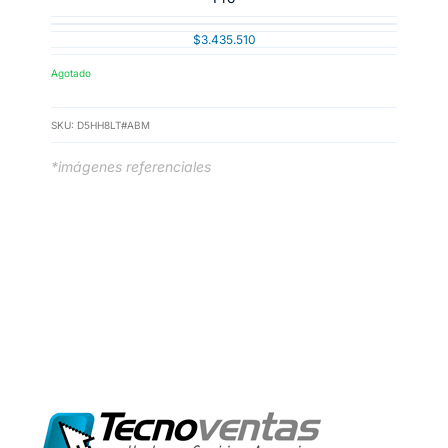
$
3.435.510
Agotado
SKU:
D5HH8LT#ABM
*imágenes referenciales