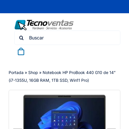
Skip
to
content
Search
for:
Portada
»
Shop
»
Notebook HP ProBook 440 G10 de 14”
(i7-1355U, 16GB RAM, 1TB SSD, Win11 Pro)