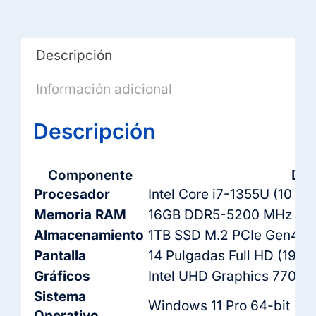
1TB
SSD,
Descripción
Win11
Pro)
Información adicional
cantidad
Descripción
Componente
Des
Procesador
Intel Core i7-1355U (10 N
Memoria RAM
16GB DDR5-5200 MHz (Efic
Almacenamiento
1TB SSD M.2 PCIe Gen4 NV
Pantalla
14 Pulgadas Full HD (1920×1
Gráficos
Intel UHD Graphics 770.
Sistema
Windows 11 Pro 64-bit (Lis
Operativo