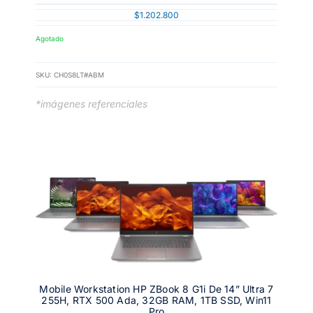
$
1.202.800
Agotado
SKU:
CH0S8LT#ABM
*imágenes referenciales
Mobile Workstation HP ZBook 8 G1i De 14” Ultra 7
255H, RTX 500 Ada, 32GB RAM, 1TB SSD, Win11
Pro