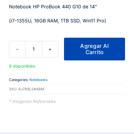
Notebook HP ProBook 440 G10 de 14”
(i7-1355U, 16GB RAM, 1TB SSD, Win11 Pro)
Agregar Al
Carrito
Notebook
HP
9 disponibles
ProBook
440
Categories:
Notebooks
G10
SKU:
AJ7B9LS#ABM
de
14”
* Imagenes Refenciales
(i7-
1355U,
16GB
RAM,