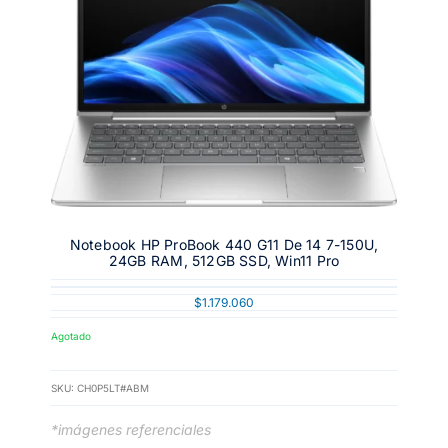
Notebook HP ProBook 440 G11 De 14 7-150U,
24GB RAM, 512GB SSD, Win11 Pro
$
1.179.060
Agotado
SKU:
CH0P5LT#ABM
*imágenes referenciales