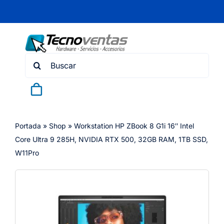
Skip
to
content
Search
for:
Portada
»
Shop
»
Workstation HP ZBook 8 G1i 16″ Intel
Core Ultra 9 285H, NVIDIA RTX 500, 32GB RAM, 1TB SSD,
W11Pro