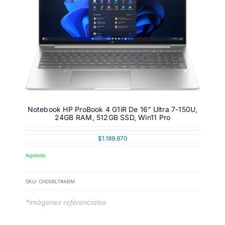
Notebook HP ProBook 4 G1iR De 16” Ultra 7-150U,
24GB RAM, 512GB SSD, Win11 Pro
$
1.189.870
Agotado
SKU:
CH0S8LT#ABM
*imágenes referenciales