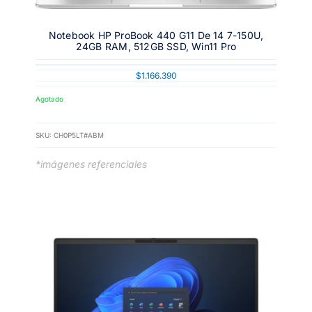
Notebook HP ProBook 440 G11 De 14 7-150U,
24GB RAM, 512GB SSD, Win11 Pro
$
1.166.390
Agotado
SKU:
CH0P5LT#ABM
*imágenes referenciales