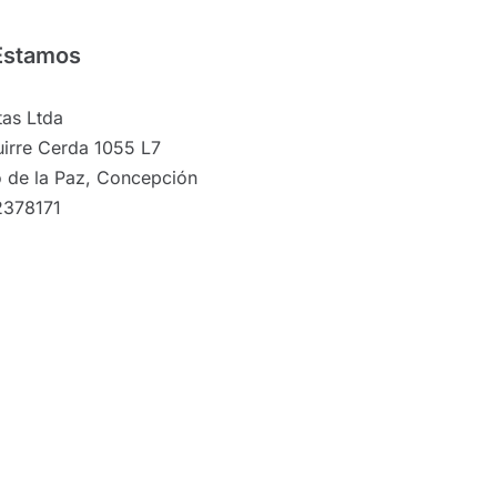
Estamos
as Ltda
irre Cerda 1055 L7
 de la Paz, Concepción
2378171
©