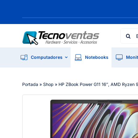
Skip
to
content
Searc
for:
Computadores
Notebooks
Monit
Portada
»
Shop
»
HP ZBook Power G11 16″, AMD Ryzen 