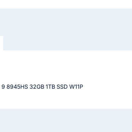
RAM,
M.2
1TB
cantidad
n 9 8945HS 32GB 1TB SSD W11P