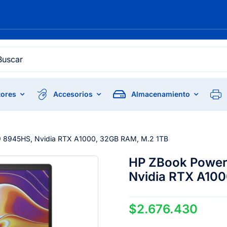
h
ores
Accesorios
Almacenamiento
9 8945HS, Nvidia RTX A1000, 32GB RAM, M.2 1TB
HP ZBook Power
Nvidia RTX A10
$
2.676.430