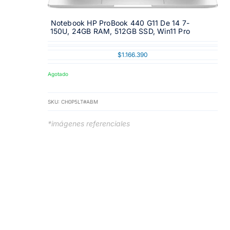
Notebook HP ProBook 440 G11 De 14 7-
150U, 24GB RAM, 512GB SSD, Win11 Pro
$
1.166.390
Agotado
SKU:
CH0P5LT#ABM
*imágenes referenciales