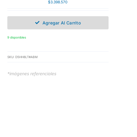
$
3.398.570
Agregar Al Carrito
9 disponibles
SKU:
D5HH8LT#ABM
*imágenes referenciales