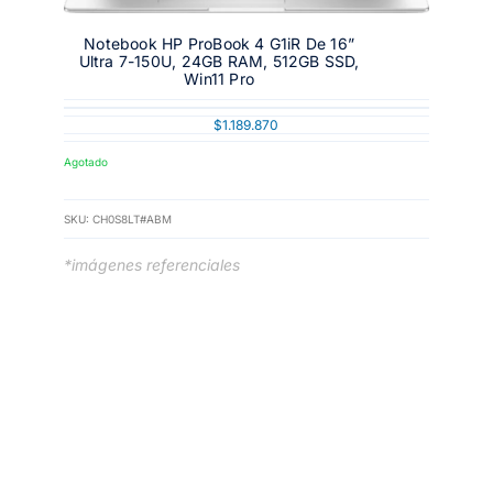
Notebook HP ProBook 4 G1iR De 16”
Ultra 7-150U, 24GB RAM, 512GB SSD,
Win11 Pro
$
1.189.870
Agotado
SKU:
CH0S8LT#ABM
*imágenes referenciales