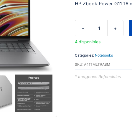
HP Zbook Power G11 16
HP
ZBook
4 disponibles
Power
G11
Categories:
Notebooks
16",
SKU:
A41TMLT#ABM
AMD
* Imagenes Refenciales
Ryzen
9
8945HS,
Nvidia
RTX
A1000,
32GB