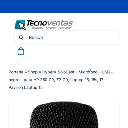
Skip
to
content
Search
for:
Portada
»
Shop
»
HyperX SoloCast – Micrófono – USB –
negro – para HP 250 G9, Z2 G9; Laptop 15, 15s, 17;
Pavilion Laptop 15