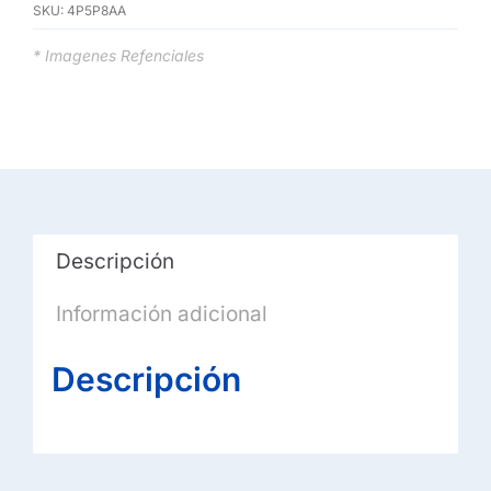
SKU:
4P5P8AA
USB
-
* Imagenes Refenciales
negro
-
para
HP
250
G9,
Descripción
Z2
G9;
Información adicional
Laptop
15,
Descripción
15s,
17;
Pavilion
Laptop