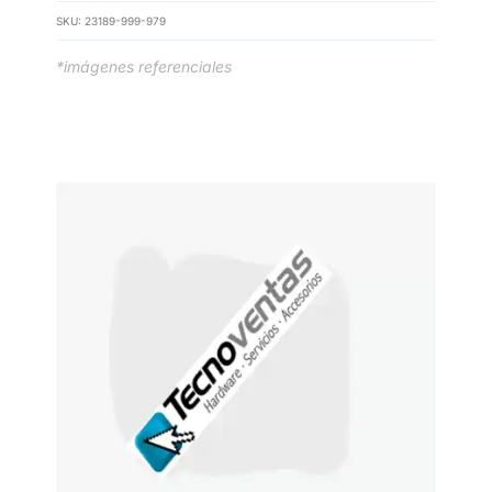
SKU:
23189-999-979
*imágenes referenciales