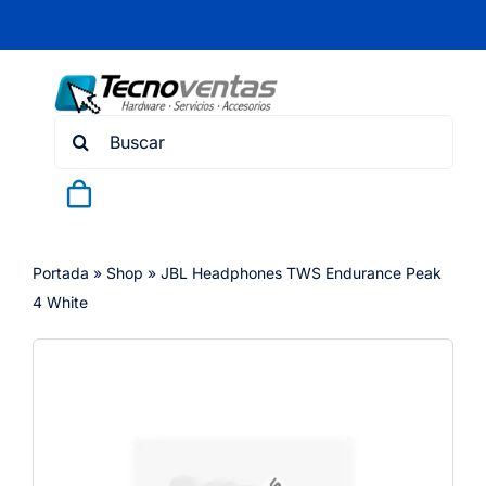
Skip
to
content
Search
for:
Portada
»
Shop
»
JBL Headphones TWS Endurance Peak
4 White