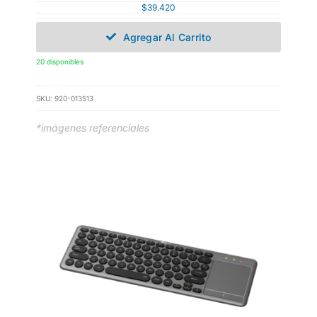
$
39.420
Agregar Al Carrito
20 disponibles
SKU:
920-013513
*imágenes referenciales