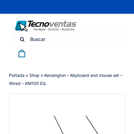
Skip
to
content
Search
for:
Portada
»
Shop
»
Kensington – Keyboard and mouse set –
Wired – KM100 EQ