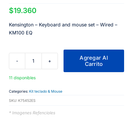
$
19.360
Kensington – Keyboard and mouse set – Wired –
KM100 EQ
Agregar Al
Carrito
Kensington
-
11 disponibles
Keyboard
and
Categories:
Kit teclado & Mouse
mouse
SKU:
K75452ES
set
-
* Imagenes Refenciales
Wired
-