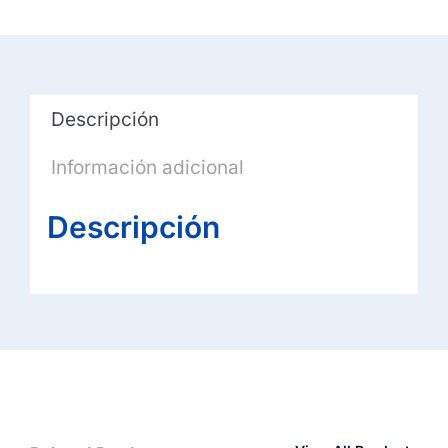
KM100
EQ
cantidad
Descripción
Información adicional
Descripción