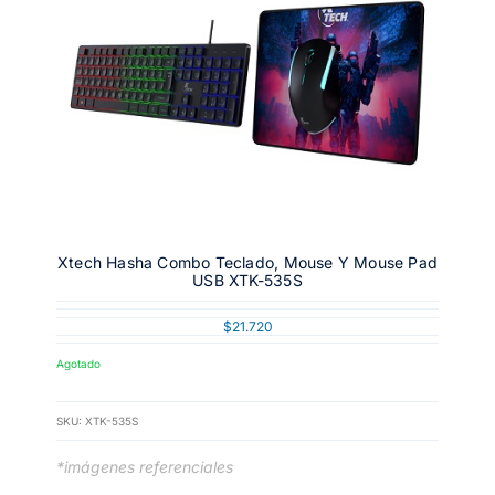
Xtech Hasha Combo Teclado, Mouse Y Mouse Pad
USB XTK-535S
$
21.720
Agotado
SKU:
XTK-535S
*imágenes referenciales