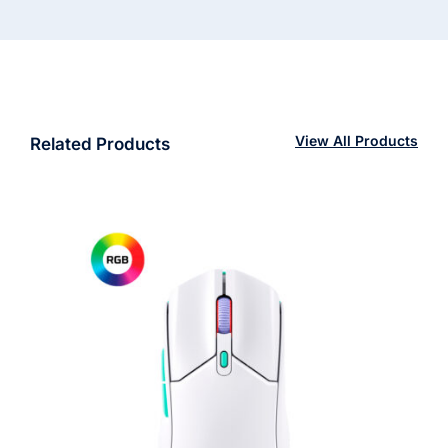
receptor
inalámbrico
USB
-
negro
View All Products
Related Products
cantidad