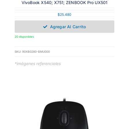
VivoBook X540; X751; ZENBOOK Pro UX501
$
25.480
Agregar Al Carrito
20 disponibles
SKU:
90XB0280-BMU000
*imágenes referenciales