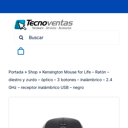
Skip
to
content
Search
for:
Portada
»
Shop
»
Kensington Mouse for Life – Ratón –
diestro y zurdo – óptico – 3 botones – inalámbrico – 2.4
GHz – receptor inalámbrico USB – negro