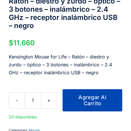
Ratón – diestro y zurdo – óptico –
3 botones – inalámbrico – 2.4
GHz – receptor inalámbrico USB
– negro
$
11.660
Kensington Mouse for Life – Ratón – diestro y
zurdo – óptico – 3 botones – inalámbrico – 2.4
GHz – receptor inalámbrico USB – negro
Agregar Al
Carrito
Kensington
Mouse
20 disponibles
for
Life
Categories:
Mouse