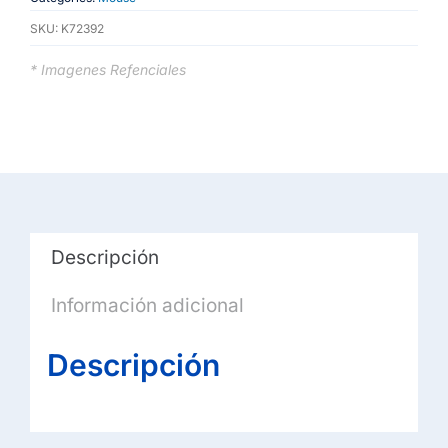
-
SKU:
K72392
Ratón
-
* Imagenes Refenciales
diestro
y
zurdo
-
óptico
-
Descripción
3
botones
Información adicional
-
inalámbrico
Descripción
-
2.4
GHz
-