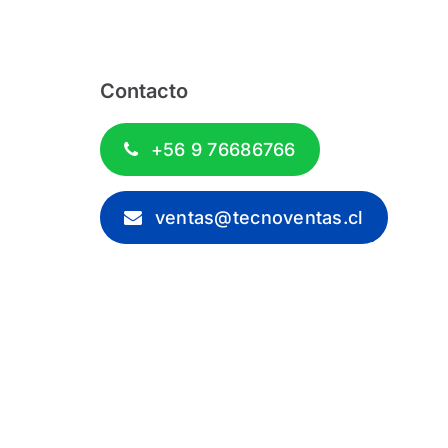
Contacto
+56 9 76686766
ventas@tecnoventas.cl