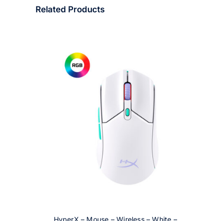
Related Products
HyperX – Mouse – Wireless – White –