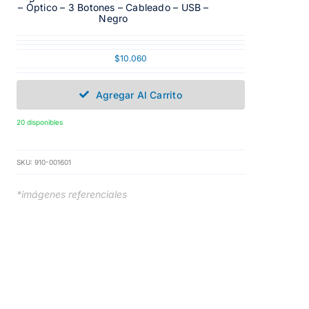
– Óptico – 3 Botones – Cableado – USB –
Negro
$
10.060
Agregar Al Carrito
20 disponibles
SKU:
910-001601
*imágenes referenciales