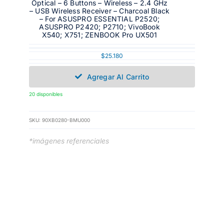
Optical – 6 Buttons – Wireless – 2.4 GHz
– USB Wireless Receiver – Charcoal Black
– For ASUSPRO ESSENTIAL P2520;
ASUSPRO P2420; P2710; VivoBook
X540; X751; ZENBOOK Pro UX501
$
25.180
Agregar Al Carrito
20 disponibles
SKU:
90XB0280-BMU000
*imágenes referenciales