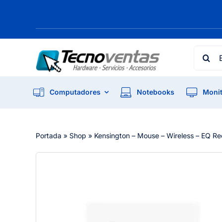
Skip
to
content
Searc
for:
Computadores
Notebooks
Monit
Portada
»
Shop
»
Kensington – Mouse – Wireless – EQ R