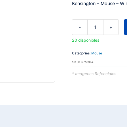
Kensington – Mouse – Wir
Kensington
-
20 disponibles
Mouse
-
Categories:
Mouse
Wireless
SKU:
K75304
-
* Imagenes Refenciales
EQ
Recargable
BT
cantidad