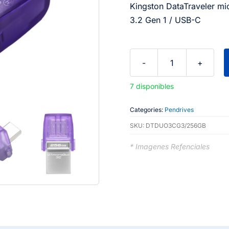
Kingston DataTraveler m
3.2 Gen 1 / USB-C
Kingston
DataTraveler
7 disponibles
microDuo
3C
Categories:
Pendrives
-
SKU:
DTDUO3CG3/256GB
Unidad
* Imagenes Refenciales
flash
USB
-
256
GB
-