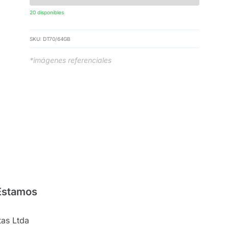
20 disponibles
SKU:
DT70/64GB
*imágenes referenciales
Estamos
as Ltda