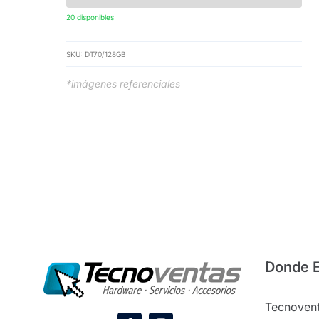
20 disponibles
SKU:
DT70/128GB
*imágenes referenciales
Donde 
Tecnovent