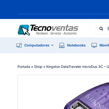
Skip
to
content
Searc
for:
Computadores
Notebooks
Monit
Portada
»
Shop
»
Kingston DataTraveler microDuo 3C – U