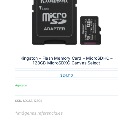
Kingston – Flash Memory Card – MicroSDHC –
128GB MicroSDXC Canvas Select
$
24.110
Agotado
SKU:
SDCS3/128GB
*imágenes referenciales