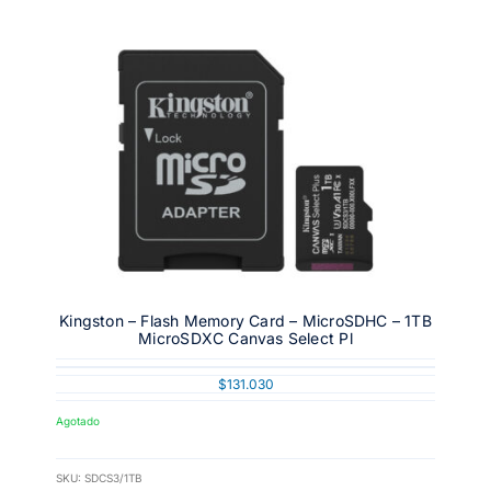
Kingston – Flash Memory Card – MicroSDHC – 1TB
MicroSDXC Canvas Select Pl
$
131.030
Agotado
SKU:
SDCS3/1TB