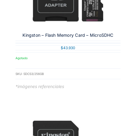
Kingston – Flash Memory Card – MicroSDHC
$
43.930
Agotado
SKU:
SDCS3/256GB
*imágenes referenciales