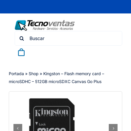
Skip
to
content
Search
for:
Portada
»
Shop
»
Kingston – Flash memory card –
microSDHC – 512GB microSDXC Canvas Go Plus