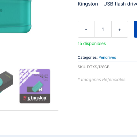
Kingston – USB flash dri
Kingston
-
15 disponibles
USB
flash
Categories:
Pendrives
drive
SKU:
DTXS/128GB
-
* Imagenes Refenciales
USB
3.2
Gen
1
-
Exodia
S