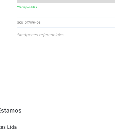
20 disponibles
SKU:
DT70/64GB
*imágenes referenciales
Estamos
as Ltda