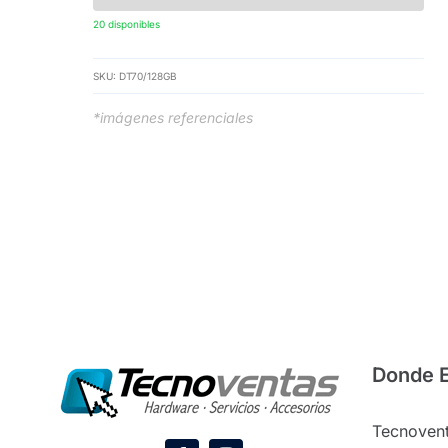
20 disponibles
SKU:
DT70/128GB
*imágenes referenciales
Donde 
Tecnovent