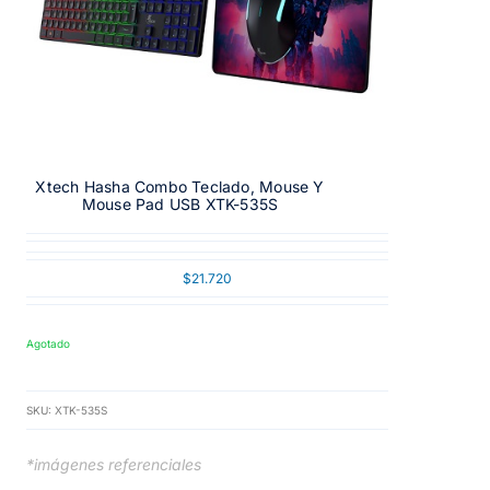
Xtech Hasha Combo Teclado, Mouse Y
Mouse Pad USB XTK-535S
$
21.720
Agotado
SKU:
XTK-535S
*imágenes referenciales