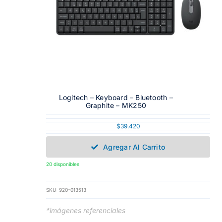
Logitech – Keyboard – Bluetooth –
Graphite – MK250
$
39.420
Agregar Al Carrito
20 disponibles
SKU:
920-013513
*imágenes referenciales