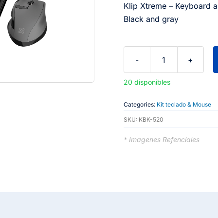
Klip Xtreme – Keyboard a
Black and gray
Klip
Xtreme
20 disponibles
Magnifik
Wireless
Categories:
Kit teclado & Mouse
Duo-
SKU:
KBK-520
2.4
* Imagenes Refenciales
GHz
-
Black
and
gray
cantidad