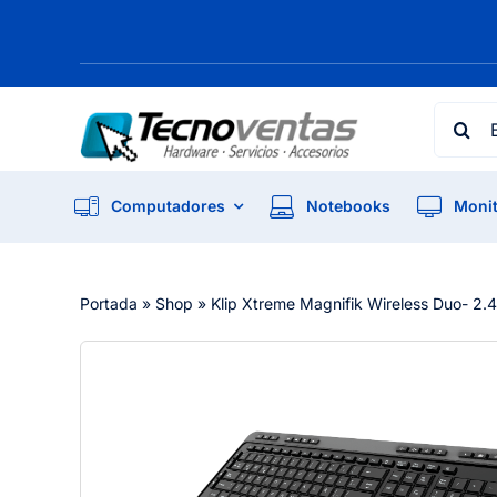
Skip
to
content
Searc
for:
Computadores
Notebooks
Monit
Portada
»
Shop
»
Klip Xtreme Magnifik Wireless Duo- 2.