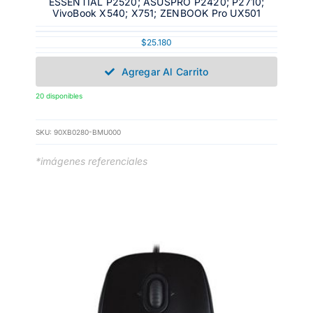
ESSENTIAL P2520; ASUSPRO P2420; P2710;
VivoBook X540; X751; ZENBOOK Pro UX501
$
25.180
Agregar Al Carrito
20 disponibles
SKU:
90XB0280-BMU000
*imágenes referenciales