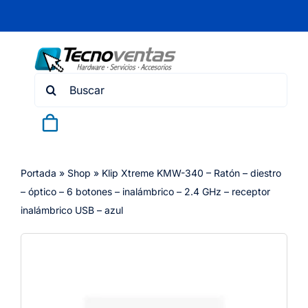
Skip
to
content
Search
for:
Portada
»
Shop
»
Klip Xtreme KMW-340 – Ratón – diestro
– óptico – 6 botones – inalámbrico – 2.4 GHz – receptor
inalámbrico USB – azul