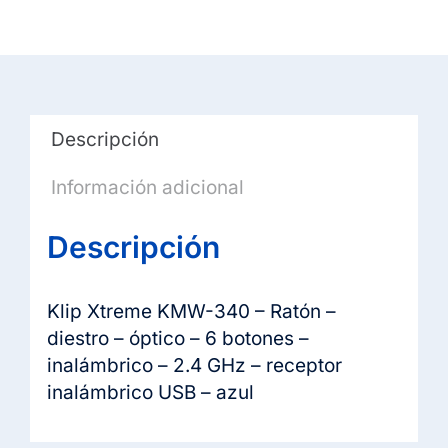
-
óptico
-
6
botones
Descripción
-
inalámbrico
Información adicional
-
2.4
Descripción
GHz
-
receptor
Klip Xtreme KMW-340 – Ratón –
inalámbrico
diestro – óptico – 6 botones –
USB
inalámbrico – 2.4 GHz – receptor
-
inalámbrico USB – azul
azul
cantidad