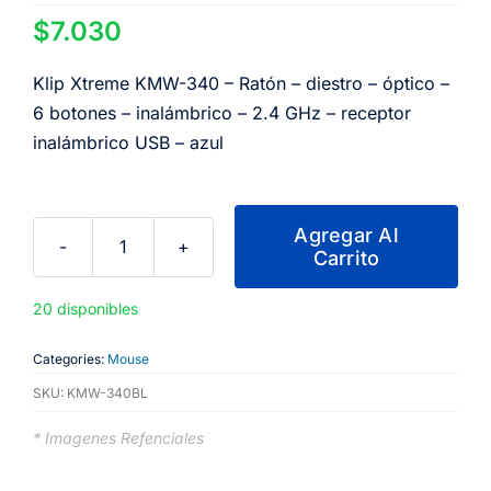
$
7.030
Klip Xtreme KMW-340 – Ratón – diestro – óptico –
6 botones – inalámbrico – 2.4 GHz – receptor
inalámbrico USB – azul
Agregar Al
Carrito
Klip
Xtreme
20 disponibles
KMW-
340
Categories:
Mouse
-
SKU:
KMW-340BL
Ratón
-
* Imagenes Refenciales
diestro