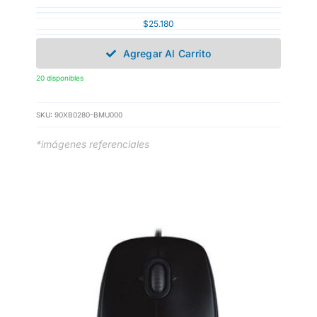
$
25.180
Agregar Al Carrito
20 disponibles
SKU:
90XB0280-BMU000
*imágenes referenciales