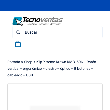
Skip
to
content
Search
for:
Portada
»
Shop
»
Klip Xtreme Krown KMO-506 – Ratón
vertical – ergonómico – diestro – óptico – 6 botones –
cableado – USB