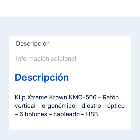
-
ergonómico
-
diestro
-
Descripción
óptico
-
Información adicional
6
botones
Descripción
-
cableado
-
Klip Xtreme Krown KMO-506 – Ratón
USB
vertical – ergonómico – diestro – óptico
cantidad
– 6 botones – cableado – USB