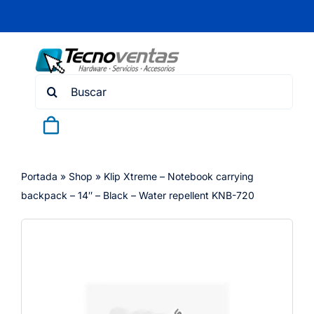
Skip
to
content
Search
for:
Portada
»
Shop
»
Klip Xtreme – Notebook carrying
backpack – 14″ – Black – Water repellent KNB-720