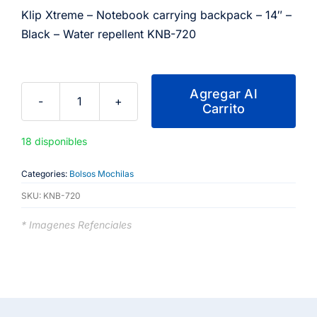
Klip Xtreme – Notebook carrying backpack – 14″ –
Black – Water repellent KNB-720
Agregar Al
Carrito
Klip
Xtreme
18 disponibles
-
Notebook
Categories:
Bolsos Mochilas
carrying
SKU:
KNB-720
backpack
-
* Imagenes Refenciales
14"
-
Black
-