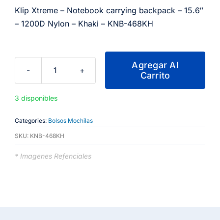
Klip Xtreme – Notebook carrying backpack – 15.6″
– 1200D Nylon – Khaki – KNB-468KH
Agregar Al
Carrito
Klip
Xtreme
3 disponibles
-
Notebook
Categories:
Bolsos Mochilas
carrying
SKU:
KNB-468KH
backpack
-
* Imagenes Refenciales
15.6"
-
1200D
Nylon