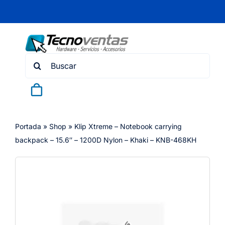
Skip
to
content
Search
for:
Portada
»
Shop
»
Klip Xtreme – Notebook carrying
backpack – 15.6″ – 1200D Nylon – Khaki – KNB-468KH