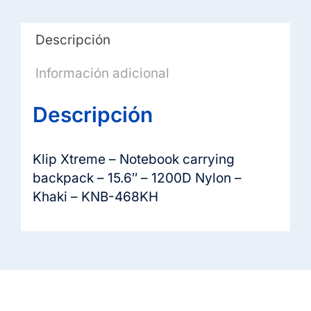
-
Khaki
Descripción
-
KNB-
Información adicional
468KH
cantidad
Descripción
Klip Xtreme – Notebook carrying
backpack – 15.6″ – 1200D Nylon –
Khaki – KNB-468KH