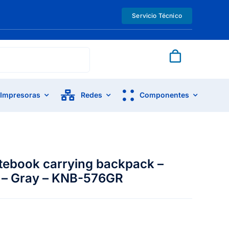
Servicio Técnico
Impresoras
Redes
Componentes
otebook carrying backpack –
r – Gray – KNB-576GR