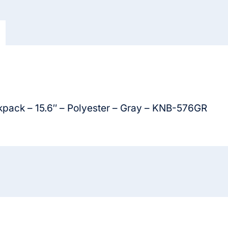
-
KNB-
576GR
cantidad
kpack – 15.6″ – Polyester – Gray – KNB-576GR