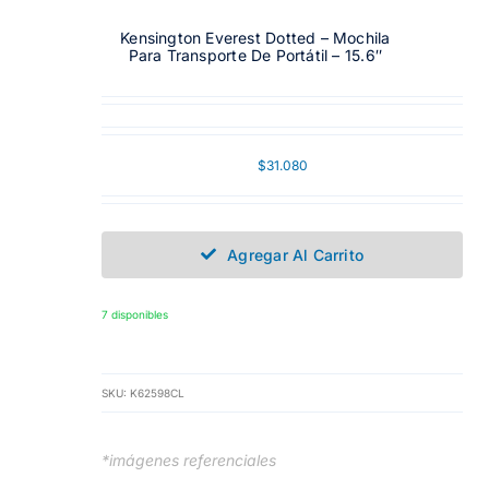
Kensington Everest Dotted – Mochila
Para Transporte De Portátil – 15.6″
$
31.080
Agregar Al Carrito
7 disponibles
SKU:
K62598CL
*imágenes referenciales