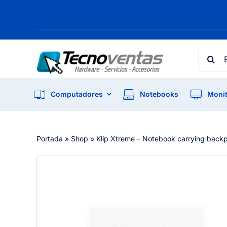
Skip
to
content
Searc
for:
Computadores
Notebooks
Monit
Portada
»
Shop
»
Klip Xtreme – Notebook carrying backp