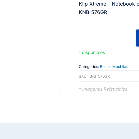
Klip Xtreme – Notebook c
KNB-576GR
Klip
Xtreme
1 disponibles
-
Notebook
Categories:
Bolsos Mochilas
carrying
SKU:
KNB-576GR
backpack
* Imagenes Refenciales
-
15.6"
-
Polyester
-
Gray