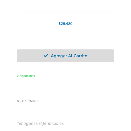
$
26.480
Agregar Al Carrito
2 disponibles
SKU:
K62597CL
*imágenes referenciales