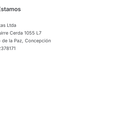
Estamos
as Ltda
irre Cerda 1055 L7
 de la Paz, Concepción
2378171
©