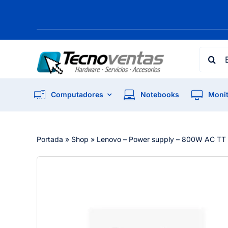
Skip
to
content
Searc
for:
Computadores
Notebooks
Monit
Portada
»
Shop
»
Lenovo – Power supply – 800W AC TT