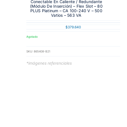
Conectable En Caliente / Redundante
(módulo De Inserción) – Flex Slot – 80
PLUS Platinum – CA 100-240 V – 500
Vatios – 563 VA
$
379.640
Agotado
SKU:
865408-B21
*imágenes referenciales