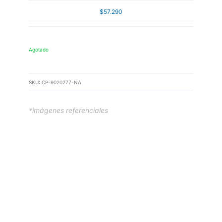
$
57.290
Agotado
SKU:
CP-9020277-NA
*imágenes referenciales