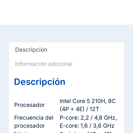
(i5-
210H,
16GB
RAM,
512GB
SSD,
Descripción
Win11
Pro)
Información adicional
cantidad
Descripción
Intel Core 5 210H, 8C
Procesador
(4P + 4E) / 12T
Frecuencia del
P-core: 2,2 / 4,8 GHz,
procesador
E-core: 1,6 / 3,6 GHz