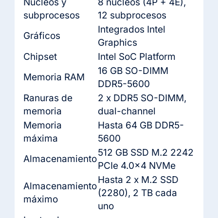
Núcleos y
8 núcleos (4P + 4E),
subprocesos
12 subprocesos
Integrados Intel
Gráficos
Graphics
Chipset
Intel SoC Platform
16 GB SO-DIMM
Memoria RAM
DDR5-5600
Ranuras de
2 x DDR5 SO-DIMM,
memoria
dual-channel
Memoria
Hasta 64 GB DDR5-
máxima
5600
512 GB SSD M.2 2242
Almacenamiento
PCIe 4.0×4 NVMe
Hasta 2 x M.2 SSD
Almacenamiento
(2280), 2 TB cada
máximo
uno