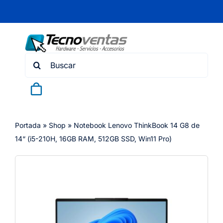
Skip
to
content
Search
for:
Portada
»
Shop
»
Notebook Lenovo ThinkBook 14 G8 de
14“ (i5-210H, 16GB RAM, 512GB SSD, Win11 Pro)