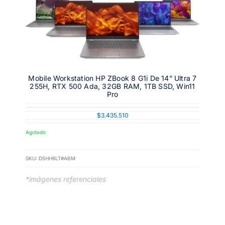
Mobile Workstation HP ZBook 8 G1i De 14” Ultra 7
255H, RTX 500 Ada, 32GB RAM, 1TB SSD, Win11
Pro
$
3.435.510
Agotado
SKU:
D5HH8LT#ABM
*imágenes referenciales