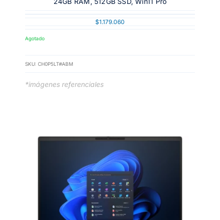
24GB RAM, 512GB SSD, Win11 Pro
$
1.179.060
Agotado
SKU:
CH0P5LT#ABM
*imágenes referenciales