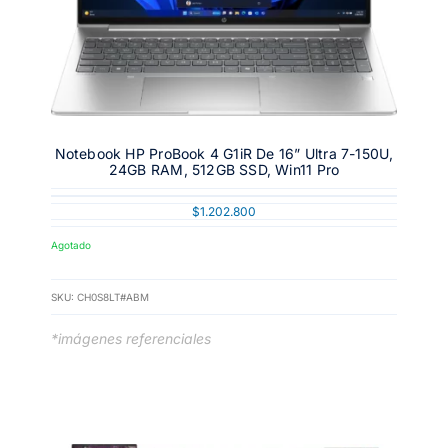
Notebook HP ProBook 4 G1iR De 16” Ultra 7-150U,
24GB RAM, 512GB SSD, Win11 Pro
$
1.202.800
Agotado
SKU:
CH0S8LT#ABM
*imágenes referenciales