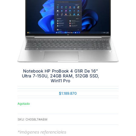
Notebook HP ProBook 4 G1iR De 16”
Ultra 7-150U, 24GB RAM, 512GB SSD,
Win11 Pro
$
1.189.870
Agotado
SKU:
CH0S8LT#ABM
*imágenes referenciales