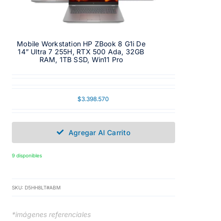
Mobile Workstation HP ZBook 8 G1i De
14” Ultra 7 255H, RTX 500 Ada, 32GB
RAM, 1TB SSD, Win11 Pro
$
3.398.570
Agregar Al Carrito
9 disponibles
SKU:
D5HH8LT#ABM
*imágenes referenciales