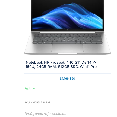
Notebook HP ProBook 440 G11 De 14 7-
150U, 24GB RAM, 512GB SSD, Win11 Pro
$
1.166.390
Agotado
SKU:
CH0P5LT#ABM
*imágenes referenciales