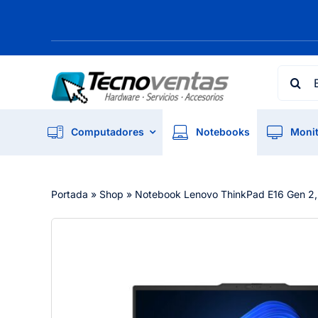
Skip
to
content
Searc
for:
Computadores
Notebooks
Monit
Portada
»
Shop
»
Notebook Lenovo ThinkPad E16 Gen 2,