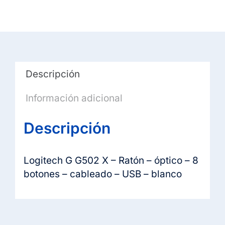
-
8
botones
-
cableado
Descripción
-
USB
Información adicional
-
blanco
Descripción
cantidad
Logitech G G502 X – Ratón – óptico – 8
botones – cableado – USB – blanco