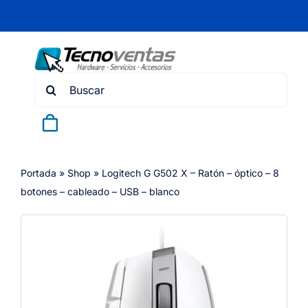
Skip
to
content
Search
for:
Portada
»
Shop
»
Logitech G G502 X – Ratón – óptico – 8
botones – cableado – USB – blanco