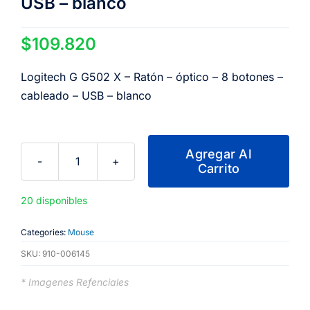
USB – blanco
$
109.820
Logitech G G502 X – Ratón – óptico – 8 botones –
cableado – USB – blanco
Agregar Al
Carrito
Logitech
G
20 disponibles
G502
X
Categories:
Mouse
-
SKU:
910-006145
Ratón
-
* Imagenes Refenciales
óptico