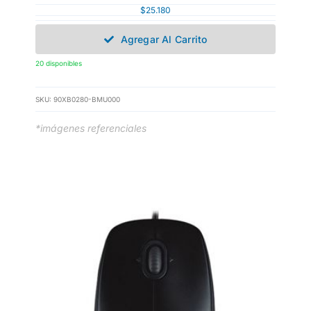
$
25.180
Agregar Al Carrito
20 disponibles
SKU:
90XB0280-BMU000
*imágenes referenciales