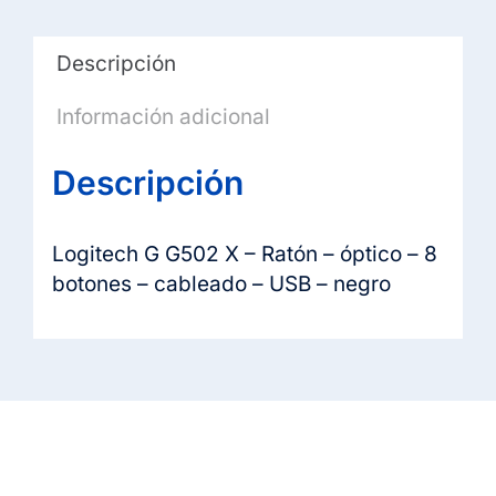
-
cableado
Descripción
-
USB
Información adicional
-
negro
Descripción
cantidad
Logitech G G502 X – Ratón – óptico – 8
botones – cableado – USB – negro