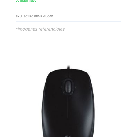
20 disponibles
SKU:
90XB0280-BMU000
*imágenes referenciales