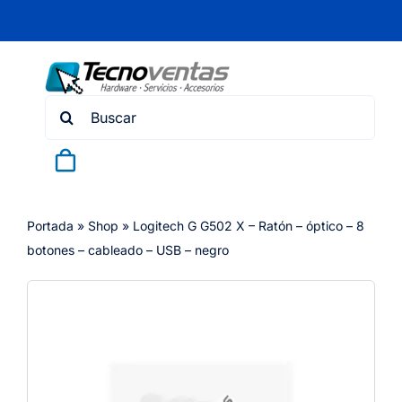
Skip
to
content
Search
for:
Portada
»
Shop
»
Logitech G G502 X – Ratón – óptico – 8
botones – cableado – USB – negro