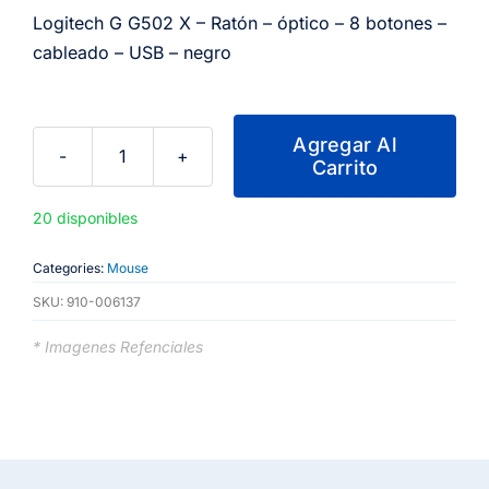
Logitech G G502 X – Ratón – óptico – 8 botones –
cableado – USB – negro
Agregar Al
Carrito
Logitech
G
20 disponibles
G502
X
Categories:
Mouse
-
SKU:
910-006137
Ratón
-
* Imagenes Refenciales
óptico
-
8
botones