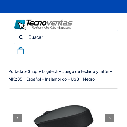
Skip
to
content
Search
for:
Portada
»
Shop
»
Logitech – Juego de teclado y ratón –
MK235 – Español – Inalámbrico – USB – Negro