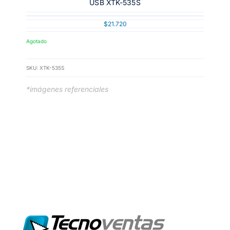
USB XTK-535S
$
21.720
Agotado
SKU:
XTK-535S
*imágenes referenciales