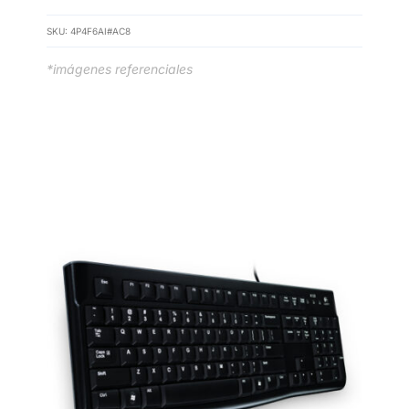
SKU:
4P4F6AI#AC8
*imágenes referenciales