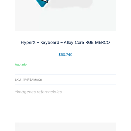
HyperX – Keyboard – Alloy Core RGB MERCO
$
50.740
Agotado
SKU:
4P4F5AI#AC8
*imágenes referenciales