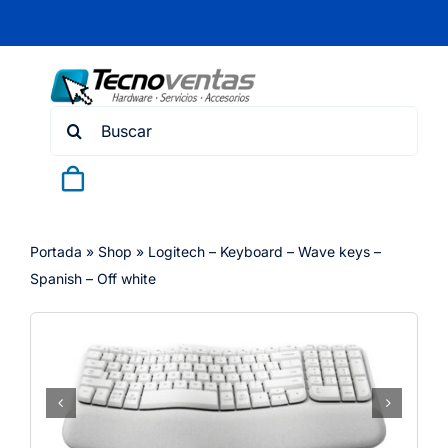
Skip
to
content
Search
for:
Portada
»
Shop
»
Logitech – Keyboard – Wave keys –
Spanish – Off white