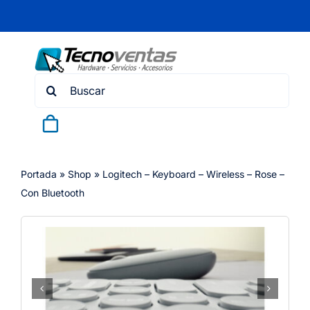
Skip
to
content
Search
for:
Portada
»
Shop
»
Logitech – Keyboard – Wireless – Rose –
Con Bluetooth