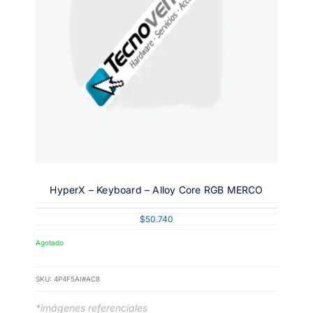
HyperX – Keyboard – Alloy Core RGB MERCO
$
50.740
Agotado
SKU:
4P4F5AI#AC8
*imágenes referenciales