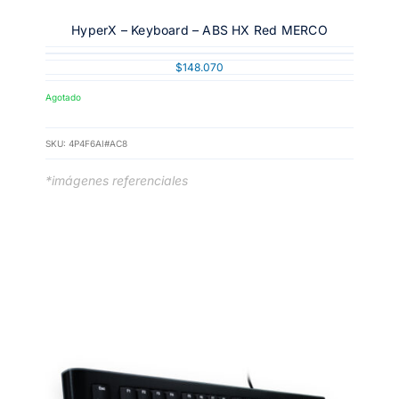
HyperX – Keyboard – ABS HX Red MERCO
$
148.070
Agotado
SKU:
4P4F6AI#AC8
*imágenes referenciales