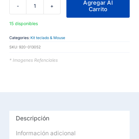
Agregar Al
Carrito
Logitech
-
15 disponibles
Pop
Icon
Categories:
Kit teclado & Mouse
Combo
SKU:
920-013052
-
Keyboard
* Imagenes Refenciales
and
mouse
set
-
Spanish
-
Descripción
Graphite
cantidad
Información adicional