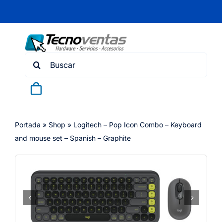
Skip
to
content
Search
for:
Portada
»
Shop
»
Logitech – Pop Icon Combo – Keyboard
and mouse set – Spanish – Graphite