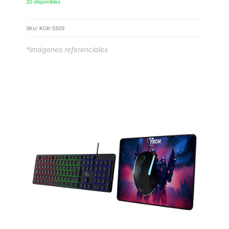
20 disponibles
SKU:
KCK-550S
*imágenes referenciales