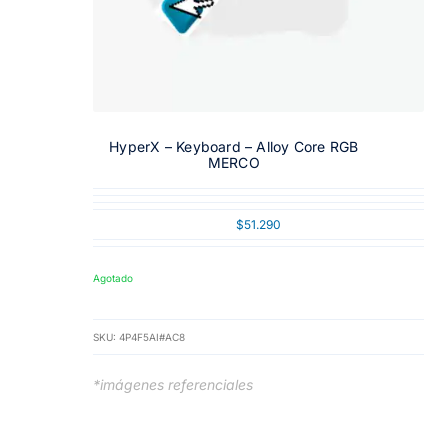
HyperX – Keyboard – Alloy Core RGB
MERCO
$
51.290
Agotado
SKU:
4P4F5AI#AC8
*imágenes referenciales