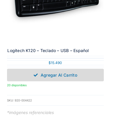
Logitech K120 – Teclado – USB – Español
$
15.490
Agregar Al Carrito
20 disponibles
SKU:
920-004422
*imágenes referenciales