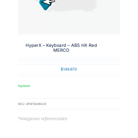
HyperX – Keyboard – ABS HX Red
MERCO
$
149.670
Agotado
SKU:
4P4F6AI#AC8
*imágenes referenciales