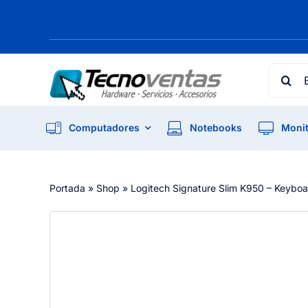
Skip
to
content
Searc
for:
Computadores
Notebooks
Monit
Portada
»
Shop
»
Logitech Signature Slim K950 – Keyboar