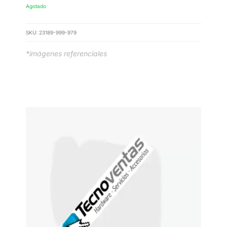
Agotado
SKU:
23189-999-979
*imágenes referenciales