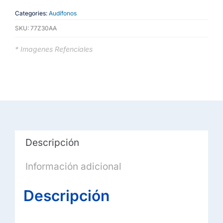
M
Categories:
Audífonos
-
SKU:
77Z30AA
Voyager
4300
* Imagenes Refenciales
UC
series
-
auricular
-
en
Descripción
oreja
-
Información adicional
Bluetooth
-
Descripción
inalámbrico,
cableado