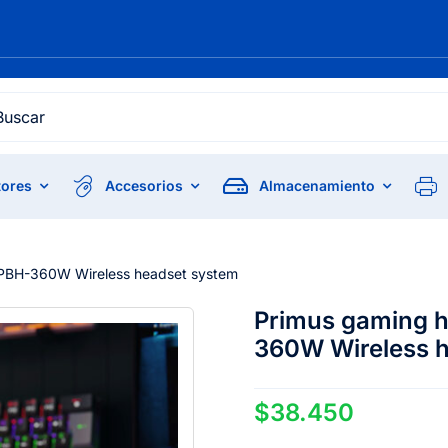
h
ores
Accesorios
Almacenamiento
PBH-360W Wireless headset system
Primus gaming 
360W Wireless 
$
38.450