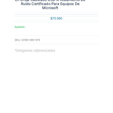
Ruido Certificado Para Equipos De
Microsoft
$
75.560
Agotado
SKU:
23189-999-979
*imágenes referenciales