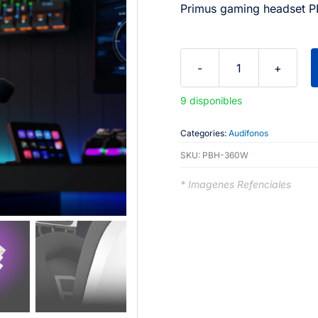
Primus gaming headset
Primus
gaming
9 disponibles
headset
ARCUS360BT
Categories:
Audífonos
PBH-
SKU:
PBH-360W
360W
* Imagenes Refenciales
Wireless
headset
system
cantidad