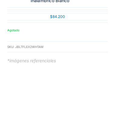
Inalámbrico Blanco
$
84.200
Agotado
SKU:
JBLTFLEX2WHTAM
*imágenes referenciales