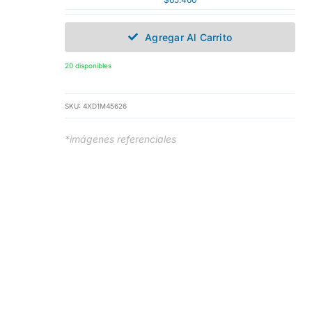
Agregar Al Carrito
20 disponibles
SKU:
4XD1M45626
*imágenes referenciales