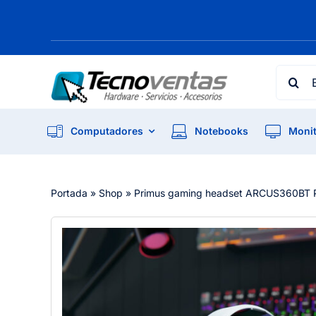
Skip
to
content
Searc
for:
Computadores
Notebooks
Monit
Portada
»
Shop
»
Primus gaming headset ARCUS360BT 