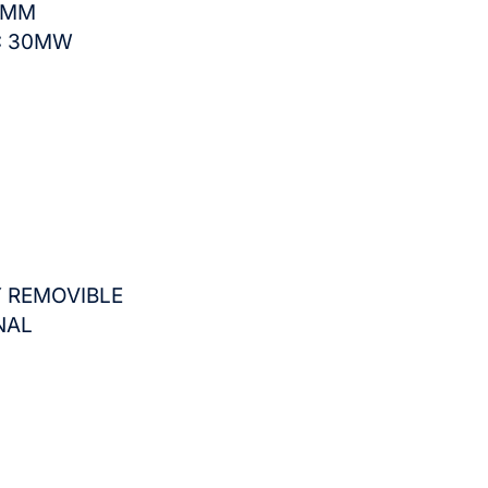
0MM
:
30MW
 REMOVIBLE
NAL