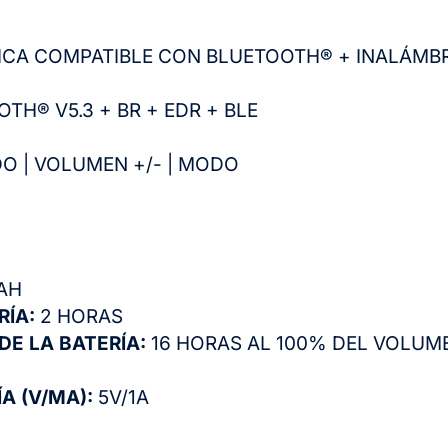
ICA COMPATIBLE CON BLUETOOTH® + INALÁMBR
TH® V5.3 + BR + EDR + BLE
O | VOLUMEN +/- | MODO
AH
RÍA:
2 HORAS
DE LA BATERÍA:
16 HORAS AL 100% DEL VOLUME
A (V/MA):
5V/1A